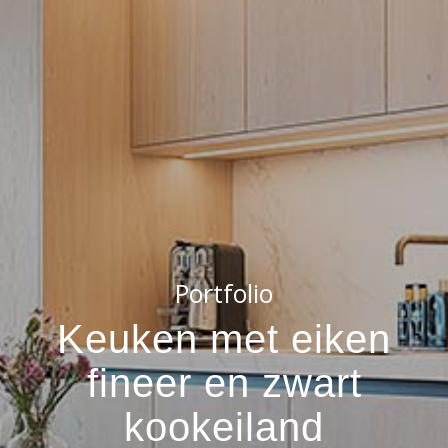
Portfolio
Keuken met eiken
fineer en zwart
kookeiland