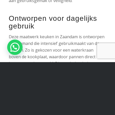
aan gebruiksgemak of veiligheid.
Ontworpen voor dagelijks
gebruik
Deze maatwerk keuken in Zaandam is ontworpen
voor iemand die intensief gebruikmaakt van de
keuken. Zo is gekozen voor een waterkraan
boven de kookplaat, waardoor pannen direct
kunnen worden gevuld. Dit maakt het koken
efficiënter.
De apparatuur is zorgvuldig geïntegreerd in het
ontwerp en afgestemd op de indeling en het
gebruik. Alles heeft een duidelijke plek en draagt
bij aan een keuken die prettig werkt en rustig
oogt.