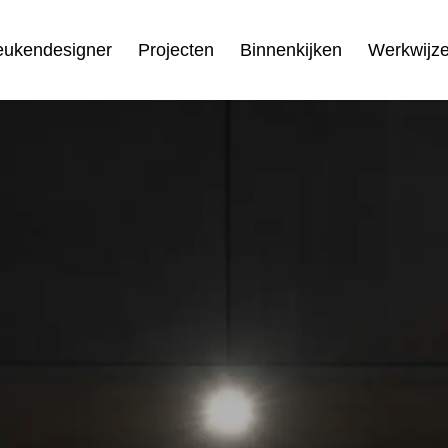
eukendesigner
Projecten
Binnenkijken
Werkwijz