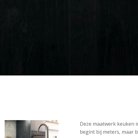
Deze maatwerk keuken 
begint bij meters, maar b