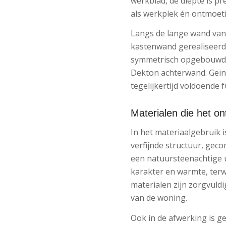
werkblad, de diepte is pr
als werkplek én ontmoet
Langs de lange wand va
kastenwand gerealiseerd d
symmetrisch opgebouwd, m
Dekton achterwand. Geïnt
tegelijkertijd voldoende f
Materialen die het o
In het materiaalgebruik
verfijnde structuur, gec
een natuursteenachtige u
karakter en warmte, terwij
materialen zijn zorgvuldi
van de woning.
Ook in de afwerking is g