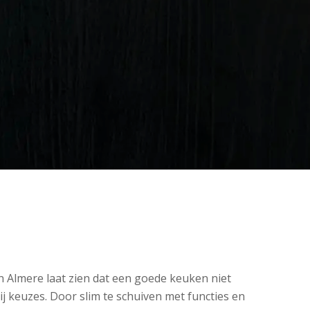
in
Almere
laat zien dat een goede keuken niet
ij keuzes. Door slim te schuiven met functies en