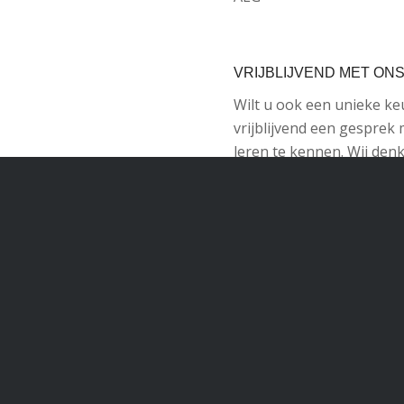
VRIJBLIJVEND MET ON
Wilt u ook een unieke k
vrijblijvend een gesprek 
leren te kennen. Wij de
droomkeuken.
Neem contact op
Terug n
Share