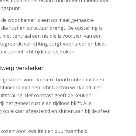
ecies goed en het eiland functioneert moeiteloos
ingspunt.
n de woonkamer is een op maat gemaakte
ie rust en structuur brengt. De opstelling is
et centraal een nis die is voorzien van een
egreerde verlichting zorgt voor sfeer en biedt
unctioneel licht tijdens het koken.
ntwerp versterken
 is gekozen voor donkere houtfronten met een
ombineerd met een licht Dekton werkblad met
itstraling. Het contrast geeft de keuken
l het geheel rustig en tijdloos blijft. Alle
g op elkaar afgestemd en sluiten aan bij de sfeer
ekozen voor kwaliteit en duurzaamheid.