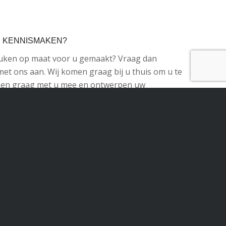
S KENNISMAKEN?
euken op maat voor u gemaakt? Vraag dan
met ons aan. Wij komen graag bij u thuis om u te
nken graag met u mee en ontwerpen uw
aar overzicht