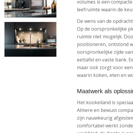
volumes is een compacte
leefruimte waarin de ke
De wens van de opdracht
Op de oorspronkelijke p
ruimte niet mogelijk. Do
positioneren, ontstond wé
oorspronkelijke zijde va
eettafel en vaste bank. E
maar ook zorgt voor een
waarin koken, eten en wo
Maatwerk als oplossi
Het kookeiland is speci
Almere en bewust compac
zijn nauwkeurig afgestem
comfortabel werkt zonder