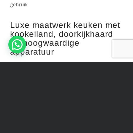
gebruik.
Luxe maatwerk keuken met
kookeiland, doorkijkhaard
en hoogwaardige
apparatuur
De keuken is voorzien van Siemens apparatuur,
een Liebherr wijnkoelkast en een Quooker. In het
midden van de kastenwand is een nis verwerkt
voor de koffiemachine en accessoires, wat zorgt
voor extra sfeer en gebruiksgemak.
Een opvallend onderdeel binnen deze keuken is
het HI-MACS werkblad, dat volledig op lengte is
gemaakt om het uit één deel te kunnen realiseren.
Met een lengte van circa 4,60 meter vroeg dit om