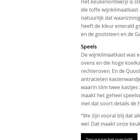
Het keukenontwerp is st
die toffe wijnklimaatkast
natuurlijk dat waanzinni
heeft de kleur emerald gr
en de gootsteen en de Ga
Speels
De wijnklimaatkast was e
ovens en die hoge koelkas
rechteroven. En de Quook
antracieten kastenwandj
waarin slim twee kastjes 
maakt het geheel speelser
met dat soort details de 
“We zijn vooral blij dat a
wel. Dat maakt onze keuk
Terug naar het overzicht