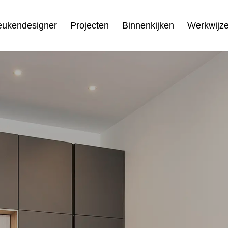
eukendesigner
Projecten
Binnenkijken
Werkwijz