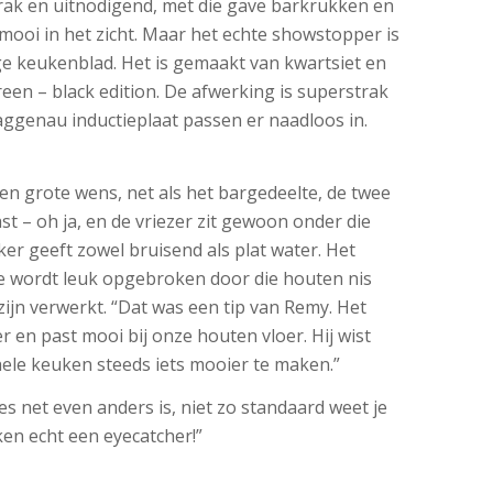
rak en uitnodigend, met die gave barkrukken en
 mooi in het zicht. Maar het echte showstopper is
ge keukenblad. Het is gemaakt van kwartsiet en
een – black edition. De afwerking is superstrak
ggenau inductieplaat passen er naadloos in.
en grote wens, net als het bargedeelte, de twee
t – oh ja, en de vriezer zit gewoon onder die
er geeft zowel bruisend als plat water. Het
e wordt leuk opgebroken door die houten nis
zijn verwerkt. “Dat was een tip van Remy. Het
 en past mooi bij onze houten vloer. Hij wist
hele keuken steeds iets mooier te maken.”
lles net even anders is, niet zo standaard weet je
en echt een eyecatcher!”