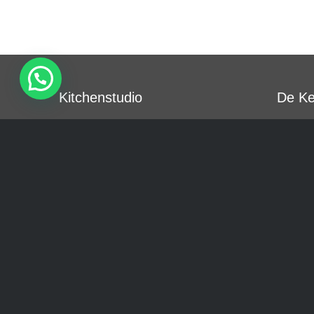
Kitchenstudio
De Ke
Kitchenstudio is een klein en
Wij zij
professioneel team,
Keuken
gespecialiseerd in het
samen
realiseren van maatwerk
zelfst
keukens. We zijn creatief en
die de
origineel en nemen uw wensen
als Kit
altijd als uitgangspunt voor
kleinsc
onze ontwerpen. Vanaf de
contac
eerste ontmoeting t/m de
creati