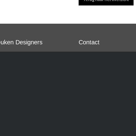
uken Designers
Contact
n aangesloten bij De
Maasdijkseweg 120K
 Designers, een
2291 PJ Wateringen
werkingsverband van
T.
06 – 41710478
andige keukenspecialisten
E.
info@kitchenstudio.nl
zelfde waarden uitdragen
Wij werken uitsluitend o
chenstudio:
afspraak!
haligheid, persoonlijk
t, deskundigheid en
viteit. We werken onder