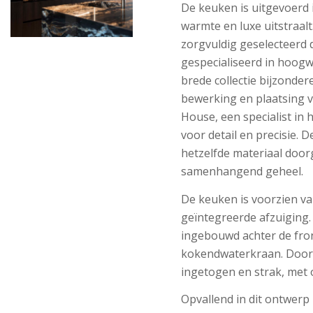
De keuken is uitgevoerd i
warmte en luxe uitstraalt
zorgvuldig geselecteerd do
gespecialiseerd in hoog
brede collectie bijzonde
bewerking en plaatsing v
House, een specialist i
voor detail en precisie. D
hetzelfde materiaal door
samenhangend geheel.
De keuken is voorzien v
geïntegreerde afzuiging.
ingebouwd achter de fron
kokendwaterkraan. Door d
ingetogen en strak, met
Opvallend in dit ontwerp i