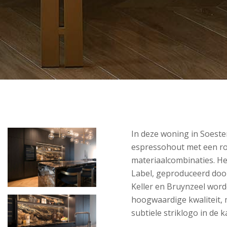
In deze woning in Soeste
espressohout met een roy
materiaalcombinaties. He
Label, geproduceerd doo
Keller en Bruynzeel word
hoogwaardige kwaliteit,
subtiele striklogo in de k