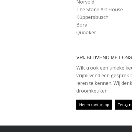
Norvold
The Stone Art House
Küppersbusch
Bora
Quooker
VRIJBLIJVEND MET ON
Wilt u ook een unieke k
vrijblijvend een gesprek 
leren te kennen. Wij de
droomkeuken.
Neem contact op
Terug n