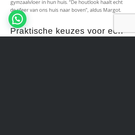
gymzaalvloer in hun huis. “De houtlook haalt echt
de sfeer van ons huis naar boven”, aldus Margot.
Praktische keuzes voor een
gezin
Met drie zoons stond functionaliteit hoog op het
wensenlijstje. Ze kozen daarom voor een ruime
oven en een combi-magnetron, en in plaats van
een Quooker bleef de voorkeur uitgaan naar hun
vertrouwde horecakraan. “Die past gewoon beter
bij ons”, legt Daniel uit. Hoewel ze even twijfelden
over een wijnklimaatkast, besloten ze deze toch
achterwege te laten om de rust en stijl van de
keuken te behouden.