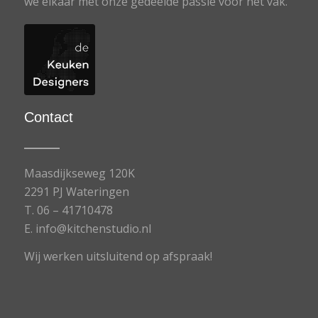
we elkaar met onze gedeelde passie voor het vak.
Contact
Maasdijkseweg 120K
2291 PJ Wateringen
T.
06 – 41710478
E.
info@kitchenstudio.nl
Wij werken uitsluitend op afspraak!