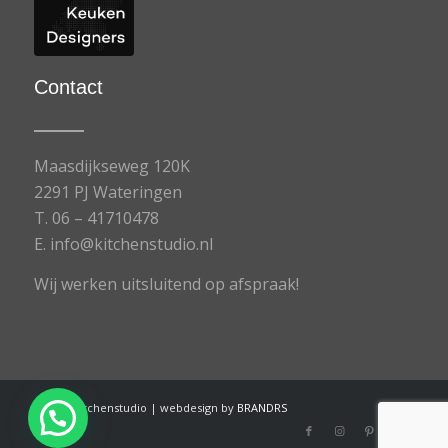
Contact
Maasdijkseweg 120K
2291 PJ Wateringen
T.
06 – 41710478
E.
info@kitchenstudio.nl
Wij werken uitsluitend op afspraak!
©
2026
Kitchenstudio | webdesign by
BRANDRS