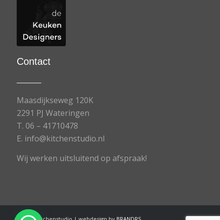
Contact
Maasdijkseweg 120K
2291 PJ Wateringen
T.
06 – 41710478
E.
info@kitchenstudio.nl
Wij werken uitsluitend op afspraak!
©
2026
Kitchenstudio | webdesign by
BRANDRS